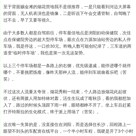
至于背面赐金滩的烟花营地我不是很推荐，一是只能看到河边大屏幕
的背面，无人机表演也是镜像，二是听说下午会交通管制，自驾晚了
过不去，早了又要等很久。
由于大多数人都是自驾前往，停车最佳地点是浏阳妇幼保健院，次佳
点在保健院旁边的超大型停车场，最次点在力源加油站旁边的私人停
车场，我是停这，一口价30元。昨晚人数可能创纪录了，三车道的两
道变“临时停车场”，我也是第一次见这架势。
以上三个停车场都是一条路上的右侧，优先级递减，能停进哪个就停
哪个，不要挑肥拣瘦，像昨天那种人流，能停到车就偷着乐吧（苦
笑）。
不过这次人流量太夸张，烟花秀刚一结束，个人路边放烟花此起彼
伏，还有两拨人用加特林对轰，活生生玩成了喀秋莎，看的我都想加
入了，路过的时候头顶跟下雨一样，眼睛都睁不开了。坐上车后赶紧
打开特斯拉的生化模式，终于派上用场了（苦笑）。
这次唯一失算的是，没直接住在浏阳，而是选择住长沙，回程路上一
眼望不到头的车配资在线平台，一个半小时车程，我硬是开了3个小时