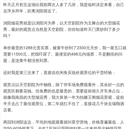
昨天正月初五这场比我前两次人多了几倍，我是临时决定来看，自己
去萍乡拜年，距离浏阳很近了。
浏阳烟花秀就是以浏阳河为界，以天空剧院作为主舞台的大型烟花
秀，最好的观赏点当然是天空剧院，但你知道昨天门票炒到了多少
吗？
单价最贵的1288元贵宾票，被黄牛炒到了2300元天价，我一家五口就
需要11500元，把我吓尿了。最便宜的498元内场票，不是翻倍的问
题，是连黄牛都没抢到票。
还好我是第三次来了，直接说在闲鱼买低价观景位的干货经验：
观赏点以天空剧院为中轴线，除了停车场免费观看外，其余好一点的
观赏区都要花钱。但免费的也是最贵的，需要提前很久开车来占位，
就像我南昌的大型烟花秀，我大舅第一年为拍滕王阁烟花景观，提前
半天去占了最佳观景位，第二年就扛不住了，直接花几千块去瑞颐酒
店看。
再回到浏阳这边，平坦的地面观看就叫星空营地，价格普遍最低，人
均50-60块能拿下。去年7月26日我跟媳妇第一次来就是这种烟花营