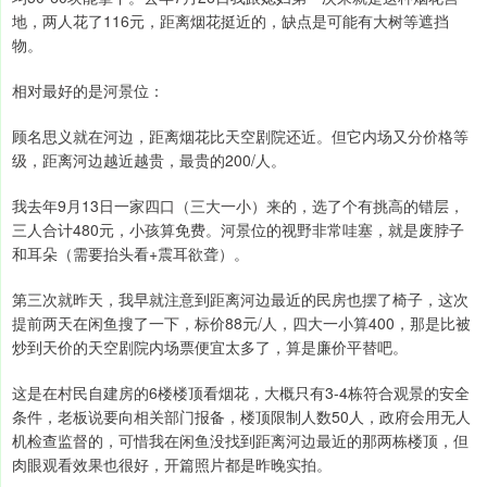
地，两人花了116元，距离烟花挺近的，缺点是可能有大树等遮挡
物。
相对最好的是河景位：
顾名思义就在河边，距离烟花比天空剧院还近。但它内场又分价格等
级，距离河边越近越贵，最贵的200/人。
我去年9月13日一家四口（三大一小）来的，选了个有挑高的错层，
三人合计480元，小孩算免费。河景位的视野非常哇塞，就是废脖子
和耳朵（需要抬头看+震耳欲聋）。
第三次就昨天，我早就注意到距离河边最近的民房也摆了椅子，这次
提前两天在闲鱼搜了一下，标价88元/人，四大一小算400，那是比被
炒到天价的天空剧院内场票便宜太多了，算是廉价平替吧。
这是在村民自建房的6楼楼顶看烟花，大概只有3-4栋符合观景的安全
条件，老板说要向相关部门报备，楼顶限制人数50人，政府会用无人
机检查监督的，可惜我在闲鱼没找到距离河边最近的那两栋楼顶，但
肉眼观看效果也很好，开篇照片都是昨晚实拍。