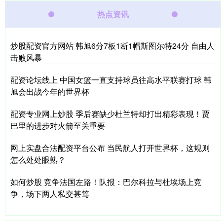
热点资讯
炒股配资官方网站 韩旭6分7板1断1帽斯图尔特24分 自由人
击败风暴
配资论坛线上 中国女篮一直支持球员往高水平联赛打球 韩
旭会出战今年的世界杯
配资专业网上炒股 季后赛缺少杜兰特却打出精彩表现！贾
巴里的进步对火箭至关重要
网上实盘合法配资平台公布 当民航人打开世界杯，这规则
怎么处处眼熟？
如何炒股 竞争法国左路！队报：巴尔科拉与杜埃场上竞
争，场下两人私交甚笃