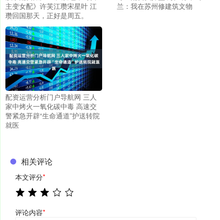
主变女配》许芙江瓒宋星叶 江
兰：我在苏州修建筑文物
瓒回国那天，正好是周五。
配资运营分析门户导航网 三人
家中烤火一氧化碳中毒 高速交
警紧急开辟“生命通道”护送转院
就医
相关评论
本文评分
*
评论内容
*