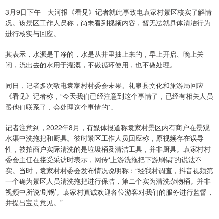
3月9日下午，大河报《看见》记者就此事致电袁家村景区核实了解情
况。该景区工作人员称，尚未看到视频内容，暂无法就具体清洁行为
进行核实与回应。
其表示，水源是干净的，水是从井里抽上来的，早上开启、晚上关
闭，流出去的水用于灌溉，不做循环使用，也不做处理。
同日，记者多次致电袁家村村委会未果。礼泉县文化和旅游局回应
《看见》记者称，“今天我们已经注意到这个事情了，已经有相关人员
跟他们联系了，会处理这个事情的”。
记者注意到，2022年8月，有媒体报道称袁家村景区内有商户在景观
水渠中洗拖把和厨具。彼时景区工作人员回应称，原视频存在误导
性，被拍商户实际清洗的是垃圾桶及清洁工具，并非厨具。袁家村村
委会主任在接受采访时表示，网传“上游洗拖把下游刷锅”的说法不
实。当时，袁家村村委会发布情况说明称：“经我村调查，抖音视频第
一个确为景区人员清洗拖把进行保洁，第二个实为清洗杂物桶。并非
视频中所说‘刷锅’。袁家村真诚欢迎各位游客对我们的服务进行监督，
并提出宝贵意见。”