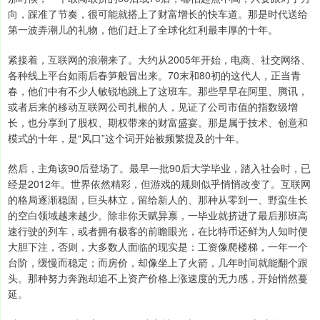
向，踩准了节奏，很可能就搭上了财富增长的快车道。那是时代送给
第一波弄潮儿的礼物，他们赶上了全球化红利最丰厚的十年。
紧接着，互联网的浪潮来了。大约从2005年开始，电商、社交网络、
各种线上平台如雨后春笋般冒出来。70末和80初的这代人，正当青
春，他们中有不少人敏锐地跳上了这班车。那些早早在阿里、腾讯，
或者后来的移动互联网公司扎根的人，见证了公司市值的指数级增
长，也分享到了股权、期权带来的财富盛宴。那是属于技术、创意和
模式的十年，是“风口”这个词开始被频繁提及的十年。
然后，主角该90后登场了。最早一批90后大学毕业，踏入社会时，已
经是2012年。世界依然精彩，但游戏的规则似乎悄悄改变了。互联网
的格局逐渐稳固，巨头林立，留给新人的、那种从零到一、野蛮生长
的空白领域越来越少。除非你天赋异禀，一毕业就挤进了最后那班高
速行驶的列车，或者拥有极客的前瞻眼光，在比特币还鲜为人知时便
大胆下注，否则，大多数人面临的现实是：工资像爬楼梯，一年一个
台阶，缓慢而稳定；而房价，却像坐上了火箭，几年时间就能翻个跟
头。那种努力奔跑却追不上资产价格上涨速度的无力感，开始悄然蔓
延。