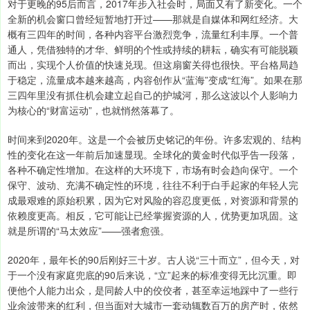
对于更晚的95后而言，2017年步入社会时，局面又有了新变化。一个
全新的机会窗口曾经短暂地打开过——那就是自媒体和网红经济。大
概有三四年的时间，各种内容平台激烈竞争，流量红利丰厚。一个普
通人，凭借独特的才华、鲜明的个性或持续的耕耘，确实有可能脱颖
而出，实现个人价值的快速兑现。但这扇窗关得也很快。平台格局趋
于稳定，流量成本越来越高，内容创作从“蓝海”变成“红海”。如果在那
三四年里没有抓住机会建立起自己的护城河，那么这波以个人影响力
为核心的“财富运动”，也就悄然落幕了。
时间来到2020年。这是一个会被历史铭记的年份。许多宏观的、结构
性的变化在这一年前后加速显现。全球化的黄金时代似乎告一段落，
各种不确定性增加。在这样的大环境下，市场有时会趋向保守。一个
保守、波动、充满不确定性的环境，往往不利于白手起家的年轻人完
成最艰难的原始积累，因为它对风险的容忍度更低，对资源和背景的
依赖度更高。相反，它可能让已经掌握资源的人，优势更加巩固。这
就是所谓的“马太效应”——强者愈强。
2020年，最年长的90后刚好三十岁。古人说“三十而立”，但今天，对
于一个没有家庭兜底的90后来说，“立”起来的标准变得无比沉重。即
便他个人能力出众，是同龄人中的佼佼者，甚至幸运地踩中了一些行
业余波带来的红利，但当面对大城市一套动辄数百万的房产时，依然