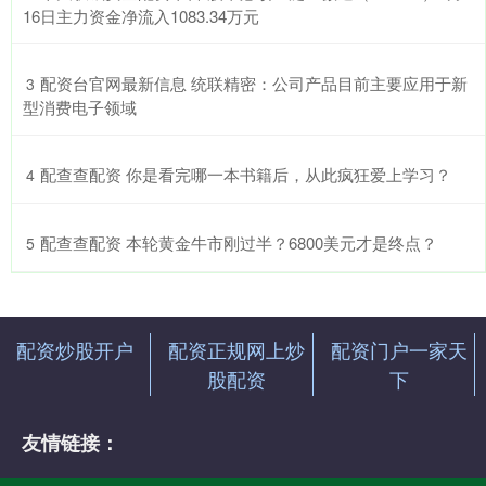
16日主力资金净流入1083.34万元
​配资台官网最新信息 统联精密：公司产品目前主要应用于新
3
型消费电子领域
​配查查配资 你是看完哪一本书籍后，从此疯狂爱上学习？
4
​配查查配资 本轮黄金牛市刚过半？6800美元才是终点？
5
配资炒股开户
配资正规网上炒
配资门户一家天
股配资
下
友情链接：