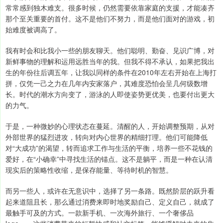
常常感到独木难支。很多时候，仍然需要依靠家庭的支援，才能凑齐
那个至关重要的首付。这不是他们不努力，而是他们面对的游戏，初
始难度被调高了。
我有时会和比我小一些的朋友聊天。他们聪明、勤奋、见识广博，对
新鲜事物的理解和运用远胜当年的我。但我不得不承认，如果把我出
生的年份往后调五年，让我以同样的条件在2010年左右开始在上海打
拼，仅凭一己之力在几年内安家落户，其难度恐怕会呈几何级数增
长。时代的潮水方向变了，游泳的人即使姿势更优美，也要付出更大
的力气。
于是，一种微妙的心理状态在蔓延。清醒的人，开始调整预期，从对
外部世界的猛烈进攻，转向对内心世界的精细打理。他们可能降低
对“大成功”的渴望，转而追求工作与生活的平衡，培养一些不花钱的
爱好，在“小确幸”中寻找生活的锚点。这不是躺平，而是一种在认清
现实后的策略性收缩，是保存能量、等待时机的智慧。
而另一些人，或许在无意识中，选择了另一条路。既然阶层的跃升看
起来道阻且长，那么通过消费来即时地奖励自己、定义自己，就成了
最触手可及的方式。一款新手机、一次海外旅行、一个奢侈品