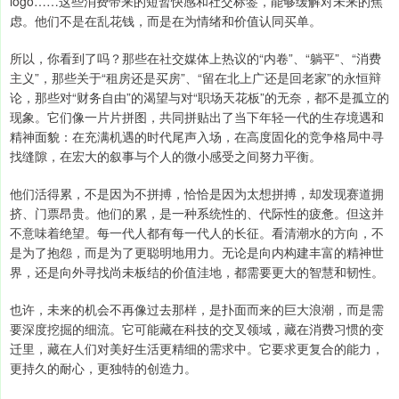
logo……这些消费带来的短暂快感和社交标签，能够缓解对未来的焦
虑。他们不是在乱花钱，而是在为情绪和价值认同买单。
所以，你看到了吗？那些在社交媒体上热议的“内卷”、“躺平”、“消费
主义”，那些关于“租房还是买房”、“留在北上广还是回老家”的永恒辩
论，那些对“财务自由”的渴望与对“职场天花板”的无奈，都不是孤立的
现象。它们像一片片拼图，共同拼贴出了当下年轻一代的生存境遇和
精神面貌：在充满机遇的时代尾声入场，在高度固化的竞争格局中寻
找缝隙，在宏大的叙事与个人的微小感受之间努力平衡。
他们活得累，不是因为不拼搏，恰恰是因为太想拼搏，却发现赛道拥
挤、门票昂贵。他们的累，是一种系统性的、代际性的疲惫。但这并
不意味着绝望。每一代人都有每一代人的长征。看清潮水的方向，不
是为了抱怨，而是为了更聪明地用力。无论是向内构建丰富的精神世
界，还是向外寻找尚未板结的价值洼地，都需要更大的智慧和韧性。
也许，未来的机会不再像过去那样，是扑面而来的巨大浪潮，而是需
要深度挖掘的细流。它可能藏在科技的交叉领域，藏在消费习惯的变
迁里，藏在人们对美好生活更精细的需求中。它要求更复合的能力，
更持久的耐心，更独特的创造力。