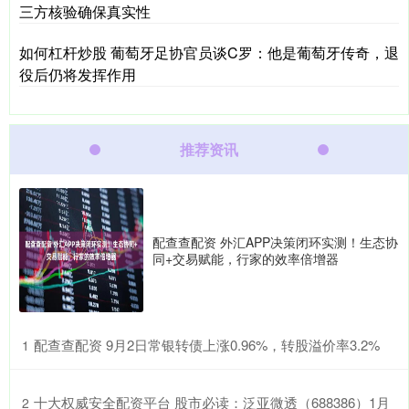
三方核验确保真实性
如何杠杆炒股 葡萄牙足协官员谈C罗：他是葡萄牙传奇，退
役后仍将发挥作用
推荐资讯
配查查配资 外汇APP决策闭环实测！生态协
同+交易赋能，行家的效率倍增器
​配查查配资 9月2日常银转债上涨0.96%，转股溢价率3.2%
1
​十大权威安全配资平台 股市必读：泛亚微透（688386）1月
2