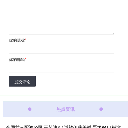
你的昵称
*
你的邮箱
*
提交评论
热点资讯
全国前三配资公司 王艺迪3‑1逆转伊藤美诚 晋级WTT横滨