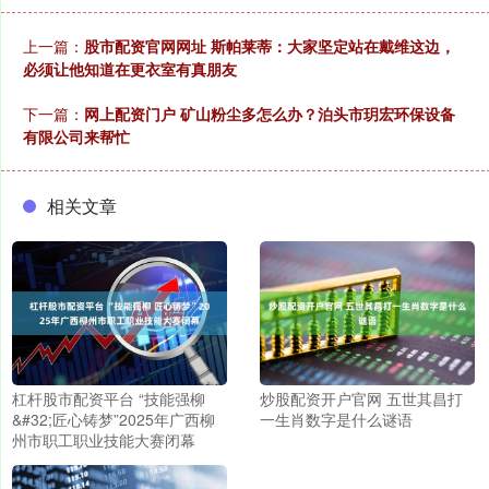
上一篇：
股市配资官网网址 斯帕莱蒂：大家坚定站在戴维这边，
必须让他知道在更衣室有真朋友
下一篇：
网上配资门户 矿山粉尘多怎么办？泊头市玥宏环保设备
有限公司来帮忙
相关文章
杠杆股市配资平台 “技能强柳
炒股配资开户官网 五世其昌打
&#32;匠心铸梦”2025年广西柳
一生肖数字是什么谜语
州市职工职业技能大赛闭幕