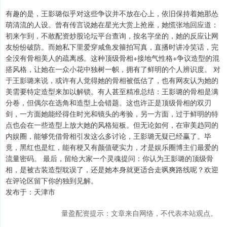
有趣的是，王影璐似乎对这些争议并不放在心上，依旧保持着她那怂
萌清流的人设。曾有传言说她在星光大赏上抢座，她慌张地回应道：
初来乍到，不敢配资炒股论坛平台查询，按名字坐的，她的反应让网
友纷纷破防。而她私下里爱穿咸鱼发箍拍写真，直播时讲冷笑话，完
全没有骨相美人的疏离感。这种顶级骨相+接地气性格+争议造型的混
搭风格，让她在一众小花中独树一帜，拥有了鲜明的个人辨识度。 对
于王影璐来说，或许有人觉得她的骨相被低估了，也有网友认为她的
美需要特定造型来加以解锁。有人甚至精准总结：王影璐的骨相是满
分卷，但偶尔在选角和造型上会错题。这也许正是顶级骨相的双刃
剑，一方面她能经得住时光和镜头的考验，另一方面，过于鲜明的特
点也会在一些造型上放大她的风格短板。但无论如何，在审美趋同的
内娱圈，能够凭借骨相引发这么多讨论，王影璐无疑已经赢了。毕
竟，黑红也是红，能有梗又有颜值硬实力，才是娱乐圈博主们最爱的
流量密码。 最后，留给大家一个灵魂提问：你认为王影璐的顶级骨
相，是被古装造型耽误了，还是她本身就更适合走飒爽路线呢？欢迎
在评论区留下你的独到见解。
发布于：天津市
量盈配资提示：文章来自网络，不代表本站观点。