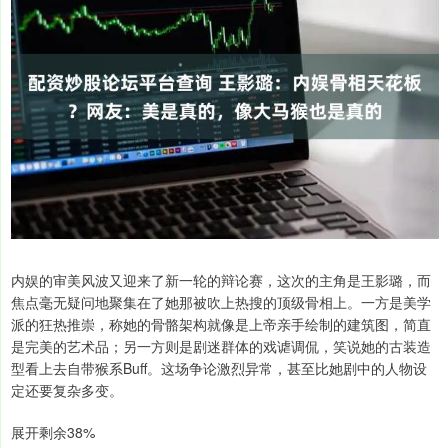
内娱的审美风波又迎来了新一轮的辩论赛，这次的主角是王影璐，而
焦点毫无疑问地聚集在了她那被吹上热搜的顶级骨相上。一方是美学
派的狂热推崇，称她的骨骼架构就像是上帝亲手绘制的建筑图，简直
是完美的艺术品；另一方则是剧迷群体的戏谑调侃，笑说她的古装造
型看上去自带猴系Buff。这场争论激烈异常，甚至比她剧中的人物设
定还要复杂多变。
展开剩余38%