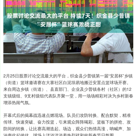
2月25日股票讨论交流最大的平台，织金县少普镇第一届“安居杯”乡镇
（街道）篮球邀请赛在大寨社区白泥坝易地搬迁安置点篮球场开赛。
来自周边乡镇（街道）、县直部门、企业及少普镇各村（社区）的12
支镇级组、9支村级组代表队齐聚一堂，用一场场精彩对决为乡村新春
增添热闹气氛。
开幕式后的揭幕战迅速点燃现场。队员们攻防转换、配合默契，精准
传球、快速突破、奋力投篮，引来观众阵阵喝彩。篮板下的拼抢、攻
防间的转换，让比赛高潮迭起。场边，观众们热情高涨，呐喊声、加
油声此起彼伏，球场上洋溢洋溢着热烈祥和的新春节日氛围。