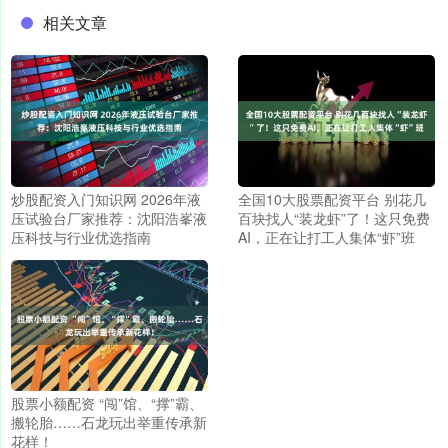
相关文章
炒股配资入门知识网 2026年液
全国10大股票配资平台 别花几
压试验台厂家推荐：沈阳浩峯液
百块找人“装龙虾”了！这只免费
压科技与行业优选指南
AI，正在让打工人集体“虾”班
股票小额配资 “闯”馆、“撑”霸、
搬轮胎……石龙玩出举重传承新
花样！