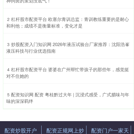
神驹斑的策划没底气！
​杠杆股市配资平台 欧塞尔青训总监：青训教练重要的是耐心
2
和利他；成绩不是衡量标准，变化才是
​炒股配资入门知识网 2026年液压试验台厂家推荐：沈阳浩峯
3
液压科技与行业优选指南
​杠杆股市配资平台 婆婆在广州帮忙带孩子的那些年，感觉挺
4
对不住她的
​配资知识网 配资 粤桂黔过大年 | 沉浸式感受，广式腊味与年
5
味的深深羁绊
配资炒股开户
配资正规网上炒
配资门户一家天