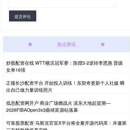
提交评论
热点资讯
炒股配资在线 WTT横滨冠军赛：陈熠3-2逆转李恩惠 晋级
女单16强
正规长沙配资平台 开始投入训练！东契奇更新个人社媒 晒
出自己做力量训练照片
低息配资网开户 商业广场燃战火 滇东大地起篮潮—
2026FIBAOpen3x3曲靖富源站落幕
可靠股票配资 马斯克官宣X平台将全量开源代码库：并邀第
三方核验确保真实性