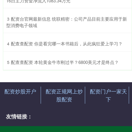
16日主力资金净流入1083.34万元
​配资台官网最新信息 统联精密：公司产品目前主要应用于新
3
型消费电子领域
​配查查配资 你是看完哪一本书籍后，从此疯狂爱上学习？
4
​配查查配资 本轮黄金牛市刚过半？6800美元才是终点？
5
配资炒股开户
配资正规网上炒
配资门户一家天
股配资
下
友情链接：