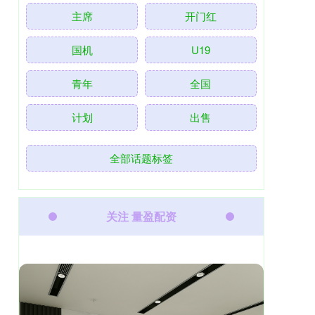
主席
开门红
国机
U19
青年
全国
计划
出售
全部话题标签
关注 量盈配资