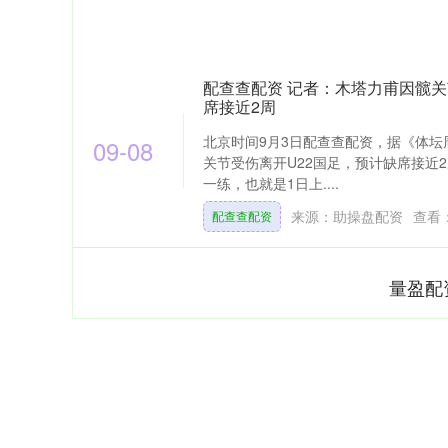
配查查配资 记者：木塔力甫因髋关
席接近2周
北京时间9月3日配查查配资，据《体
09-08
关节受伤离开U22国足，预计缺席接近
一练，也就是1日上....
来源：助操盘配资
查看
配查查配资
量盈配