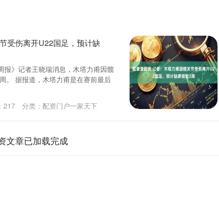
节受伤离开U22国足，预计缺
坛周报》记者王晓瑞消息，木塔力甫因髋
2周。 据报道，木塔力甫是在赛前最后
：
217
分类：
配资门户一家天下
资文章已加载完成