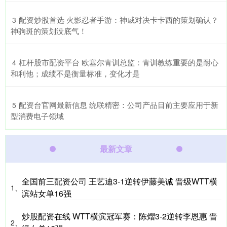
​配资炒股首选 火影忍者手游：神威对决卡卡西的策划确认？
3
神驹斑的策划没底气！
​杠杆股市配资平台 欧塞尔青训总监：青训教练重要的是耐心
4
和利他；成绩不是衡量标准，变化才是
​配资台官网最新信息 统联精密：公司产品目前主要应用于新
5
型消费电子领域
最新文章
全国前三配资公司 王艺迪3‑1逆转伊藤美诚 晋级WTT横
1、
滨站女单16强
炒股配资在线 WTT横滨冠军赛：陈熠3-2逆转李恩惠 晋
2、