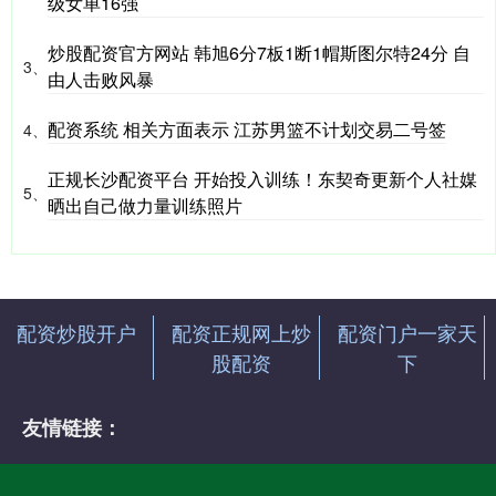
级女单16强
炒股配资官方网站 韩旭6分7板1断1帽斯图尔特24分 自
3、
由人击败风暴
配资系统 相关方面表示 江苏男篮不计划交易二号签
4、
正规长沙配资平台 开始投入训练！东契奇更新个人社媒
5、
晒出自己做力量训练照片
配资炒股开户
配资正规网上炒
配资门户一家天
股配资
下
友情链接：