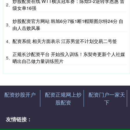
炒股配资在线 WTT横滨冠军赛：陈熠3-2逆转李恩惠 晋
2、
级女单16强
炒股配资官方网站 韩旭6分7板1断1帽斯图尔特24分 自
3、
由人击败风暴
配资系统 相关方面表示 江苏男篮不计划交易二号签
4、
正规长沙配资平台 开始投入训练！东契奇更新个人社媒
5、
晒出自己做力量训练照片
配资炒股开户
配资正规网上炒
配资门户一家天
股配资
下
友情链接：