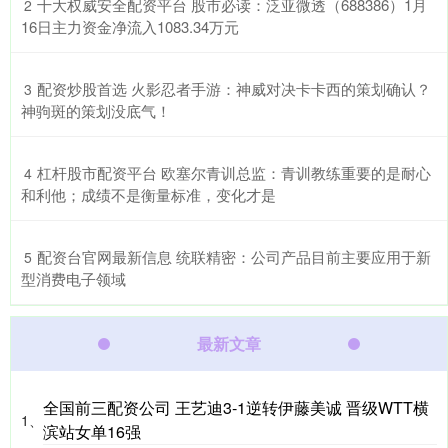
​十大权威安全配资平台 股市必读：泛亚微透（688386）1月
2
16日主力资金净流入1083.34万元
​配资炒股首选 火影忍者手游：神威对决卡卡西的策划确认？
3
神驹斑的策划没底气！
​杠杆股市配资平台 欧塞尔青训总监：青训教练重要的是耐心
4
和利他；成绩不是衡量标准，变化才是
​配资台官网最新信息 统联精密：公司产品目前主要应用于新
5
型消费电子领域
最新文章
全国前三配资公司 王艺迪3‑1逆转伊藤美诚 晋级WTT横
1、
滨站女单16强