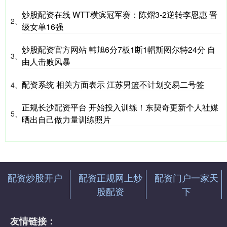
炒股配资在线 WTT横滨冠军赛：陈熠3-2逆转李恩惠 晋
2、
级女单16强
炒股配资官方网站 韩旭6分7板1断1帽斯图尔特24分 自
3、
由人击败风暴
配资系统 相关方面表示 江苏男篮不计划交易二号签
4、
正规长沙配资平台 开始投入训练！东契奇更新个人社媒
5、
晒出自己做力量训练照片
配资炒股开户
配资正规网上炒
配资门户一家天
股配资
下
友情链接：